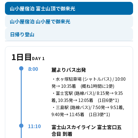
山小屋宿泊 富士山頂で御来光
山小屋宿泊 山小屋で御来光
日帰り登山
1日目
DAY 1
8:00
麓よりバス出発
・水ヶ塚駐車場 (シャトルバス) / 10:00
発→ 10:35着 (概ね1時間に1便)
・富士宮駅 (路線バス)/ 8:15発→ 9:35
着, 10:35発→ 12:05着 (1日6便*1)
・三島駅 (路線バス)/ 7:50発→ 9:51着,
9:40発→ 11:45着 (1日3便*1)
11:10
富士山スカイライン 富士宮口五
合目 到着