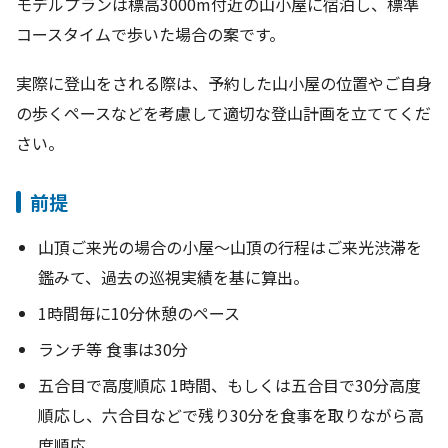
モデルプランは標高3000m付近の山小屋に宿泊し、標準
このサイトについて
コースタイムで歩いた場合の案です。
富士登山の前に
実際に登山をされる際は、予約した山小屋の位置やご自身
必ず知っておくこと
の歩くペースなどを考慮して適切な登山計画を立ててくだ
さい。
警報・火山情報
前提
お知らせ
山頂ご来光の場合の小屋～山頂の行程はご来光渋滞を
富士山の天候
鑑みて、過去の巡視実績を基に算出。
1時間毎に10分休憩のペース
各登山口と
登山ルートについて
ランチ等 食事は30分
五合目で高度順応 1時間、もしくは五合目で30分高度
入山の事前登録・決済
順応し、六合目などで残り30分を食事を取りながら高
度順応。