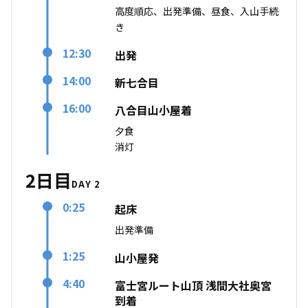
高度順応、出発準備、昼食、入山手続
き
12:30
出発
14:00
新七合目
16:00
八合目山小屋着
夕食
消灯
2日目
DAY 2
0:25
起床
出発準備
1:25
山小屋発
4:40
富士宮ルート山頂 浅間大社奥宮
到着