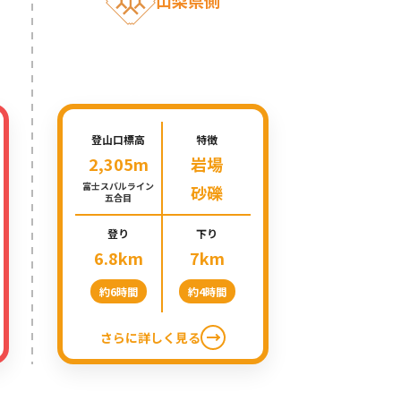
吉田ルート
登山口標高
特徴
2,305m
岩場
富士スバルライン
砂礫
五合目
登り
下り
6.8km
7km
約6時間
約4時間
さらに詳しく見る