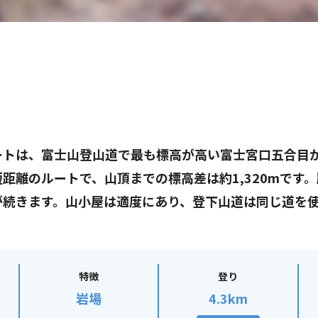
ートは、富士山登山道で最も標高が高い富士宮口五合目
距離のルートで、山頂までの標高差は約1,320mです
が続きます。山小屋は適度にあり、登下山道は同じ道を
特徴
登り
岩場
4.3km