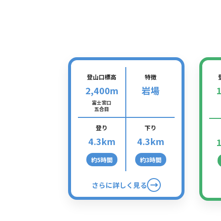
富士宮ルート
登山口標高
特徴
2,400m
岩場
富士宮口
五合目
登り
下り
4.3km
4.3km
約5時間
約3時間
さらに詳しく見る