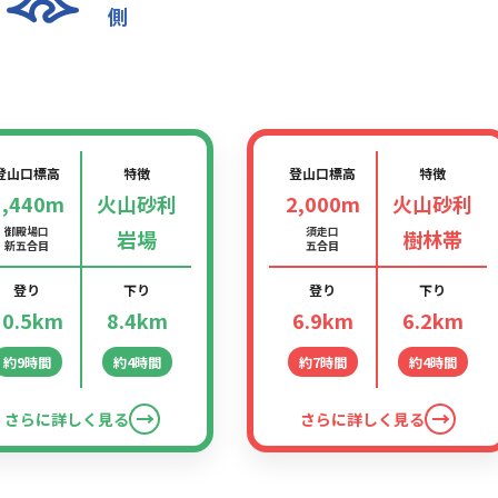
側
御殿場ルート
須走ルート
登山口標高
特徴
登山口標高
特徴
1,440m
火山砂利
2,000m
火山砂利
御殿場口
須走口
岩場
樹林帯
新五合目
五合目
登り
下り
登り
下り
10.5km
8.4km
6.9km
6.2km
約9時間
約4時間
約7時間
約4時間
さらに詳しく見る
さらに詳しく見る