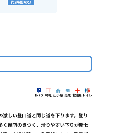
約2時間40分
INFO
神社
山小屋
売店
救護所
トイレ
の激しい登山道と同じ道を下ります。登り
多く傾斜のきつく、滑りやすい下りが新七