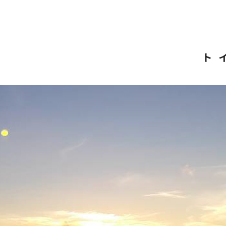
について
富士登山の前に
必ず知っておくこと
富士山の天候