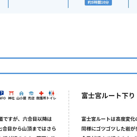
約5時間10分
富士宮ルート下り
NFO
神社
山小屋
売店
救護所
トイレ
道ですが、六合目以降は
富士宮ルートは高度変化
七合目から山頂まではさら
同様にゴツゴツした岩が