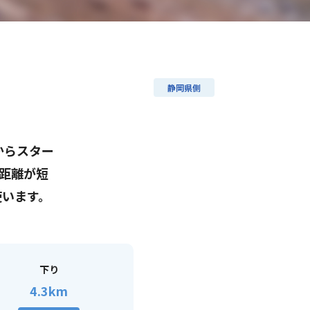
静岡県側
からスター
。距離が短
使います。
下り
4.3km